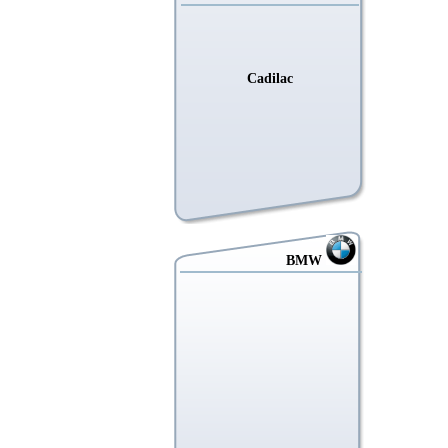
Cadilac
BMW