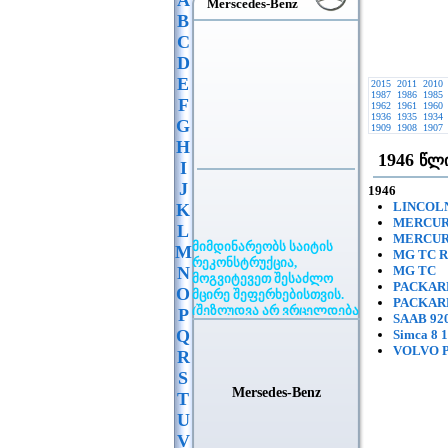
A
Merscedes-Benz
B
C
D
E
2015
2011
2010
1987
1986
1985
F
1962
1961
1960
1936
1935
1934
G
1909
1908
1907
H
1946
წლი
I
J
1946
LINCOLN 
K
MERCURY 
L
მიმდინარეობს საიტის
MERCURY
M
რეკონსტრუქცია,
MG TC R
მოგვიტევეთ შესაძლო
N
MG TC
მცირე შეფერხებისთვის.
PACKARD 
O
(შეზღუდვა არ ვრცელდება
PACKARD 
P
განცხადების
SAAB 920
Q
განთავსებაზე)
Simca 8 
VOLVO P
R
S
Mersedes-Benz
T
U
V