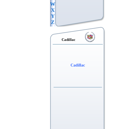
W
X
Y
Z
Cadillac
Cadillac