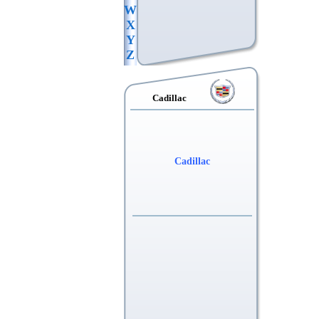
W
X
Y
Z
Cadillac
Cadillac