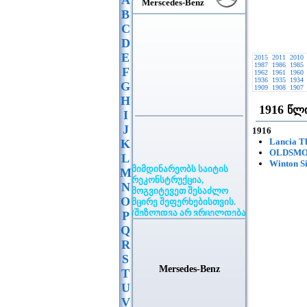
A
Merscedes-Benz
B
C
D
E
2015
2011
2010
1987
1986
1985
F
1962
1961
1960
1936
1935
1934
G
1909
1908
1907
H
1916
წლი
I
J
1916
Lancia T
K
OLDSMOB
L
მიმდინარეობს საიტის
Winton S
M
რეკონსტრუქცია,
მოგვიტევეთ შესაძლო
N
მცირე შეფერხებისთვის.
O
(შეზღუდვა არ ვრცელდება
P
განცხადების
Q
განთავსებაზე)
R
S
Mersedes-Benz
T
U
V