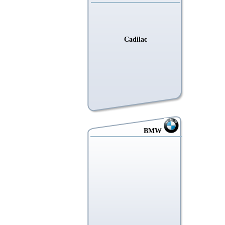
Cadilac
BMW