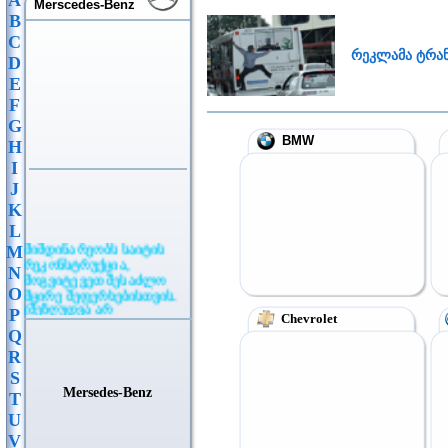
A
Merscedes-Benz
B
C
რეკლამა ტრა
D
E
F
G
BMW
H
I
J
K
L
მიმდინარეობს საიტის
M
რეკონსტრუქცია,
N
მოგვიტევეთ შესაძლო
მცირე შეფერხებისთვის.
O
(შეზღუდვა არ
P
Chevrolet
ვრცელდება განცხადების
Q
განთავსებაზე)
R
S
Mersedes-Benz
T
U
V