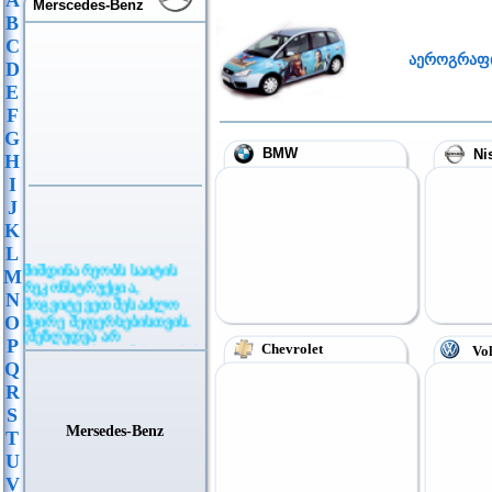
A
Merscedes-Benz
B
C
აეროგრაფ
D
E
F
G
BMW
Ni
H
I
J
K
L
მიმდინარეობს საიტის
M
რეკონსტრუქცია,
N
მოგვიტევეთ შესაძლო
მცირე შეფერხებისთვის.
O
(შეზღუდვა არ
P
Chevrolet
ვრცელდება განცხადების
Vol
განთავსებაზე)
Q
R
S
Mersedes-Benz
T
U
V