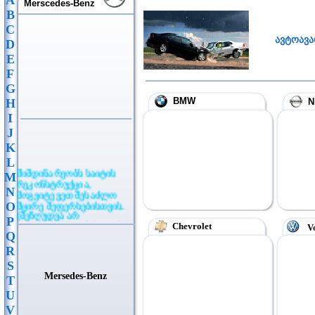
A
Merscedes-Benz
B
C
ავტოავა
D
E
F
G
BMW
H
N
I
J
K
L
მიმდინარეობს საიტის
M
რეკონსტრუქცია,
N
მოგვიტევეთ შესაძლო
მცირე შეფერხებისთვის.
O
(შეზღუდვა არ
P
ვრცელდება განცხადების
Chevrolet
Vo
Q
განთავსებაზე)
R
S
Mersedes-Benz
T
U
V