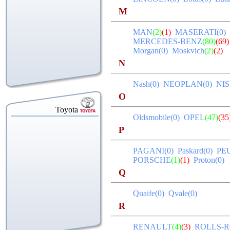
M
MAN
(2)
(1)
MASERATI(0
MERCEDES-BENZ
(80)
(69)
Morgan(0)
Moskvich
(2)
(2)
N
Nash(0)
NEOPLAN(0)
NI
O
Toyota
Oldsmobile(0)
OPEL
(47)
(35
P
PAGANI(0)
Paskard(0)
PE
PORSCHE
(1)
(1)
Proton(0)
Q
Quaife(0)
Qvale(0)
R
RENAULT
(4)
(3)
ROLLS-