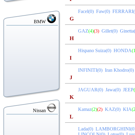
Facel(0)
Faw(0)
FERRARI
G
BMW
GAZ
(4)
(3)
Gillet(0)
Ginett
H
Hispano Suiza(0)
HONDA
(
I
INFINITI(0)
Iran Khodro(0
J
JAGUAR(0)
Jawa(0)
JEEP
K
Kamaz
(2)
(2)
KAZ(0)
KIA
(
Nissan
L
Lada(0)
LAMBORGHINI(
LINCOLN(0)
Lotus(0)
Lua