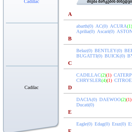
Cadillac
ძიება მარკების მიხედვ
A
abarth(0)
AC(0)
ACURA
(1
Aprilia(0)
Ascari(0)
ASTON
B
Belaz(0)
BENTLEY(0)
BE
BUGATTI(0)
BUICK(0)
B
C
CADILLAC
(2)
(1)
CATERP
CHRYSLER
(4)
(1)
CITROE
D
Cadilac
DACIA(0)
DAEWOO
(2)
(1)
Ducati(0)
E
Eagle(0)
Edag(0)
Eraz(0)
E
F