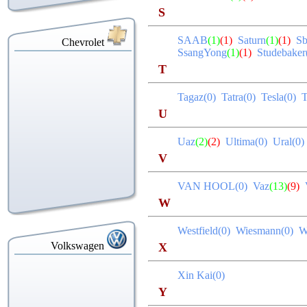
S
SAAB
(1)
(1)
Saturn
(1)
(1)
Sb
Chevrolet
SsangYong
(1)
(1)
Studebake
T
Tagaz(0)
Tatra(0)
Tesla(0)
U
Uaz
(2)
(2)
Ultima(0)
Ural(0
V
VAN HOOL(0)
Vaz
(13)
(9)
W
Westfield(0)
Wiesmann(0)
W
Volkswagen
X
Xin Kai(0)
Y