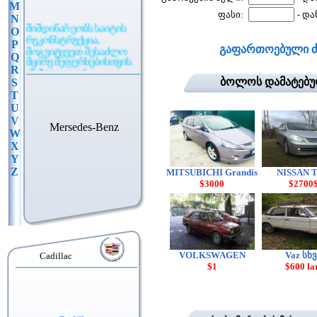
M
ფასი:
- და
N
მიმდინარეობს საიტის
O
რეკონსტრუქცია,
P
მოგვიტევეთ შესაძლო
გაფართოებული ძ
Q
მცირე შეფერხებისთვის.
R
(შეზღუდვა არ
ბოლოს დამატებ
ვრცელდება განცხადების
S
განთავსებაზე)
T
U
V
Mersedes-Benz
W
X
Y
Z
MITSUBICHI Grandis
NISSAN T
$3000
$2700
VOLKSWAGEN
Vaz სხ
Cadillac
$1
$600 la