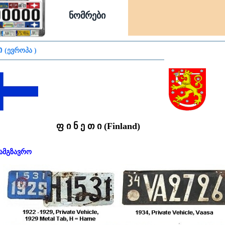
ნომრები
ი
(ევროპა )
ფ ი ნ ე თ ი (Finland)
ამგზავრო