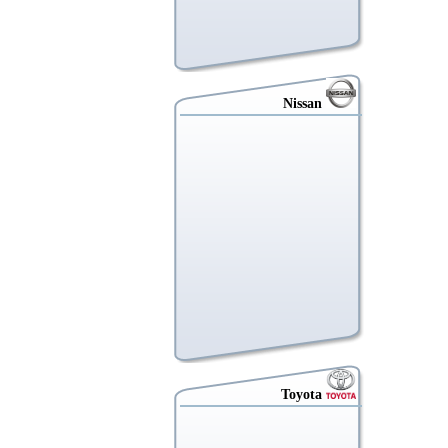
Nissan
საერ
Inte
ISO
Toyota
ISO