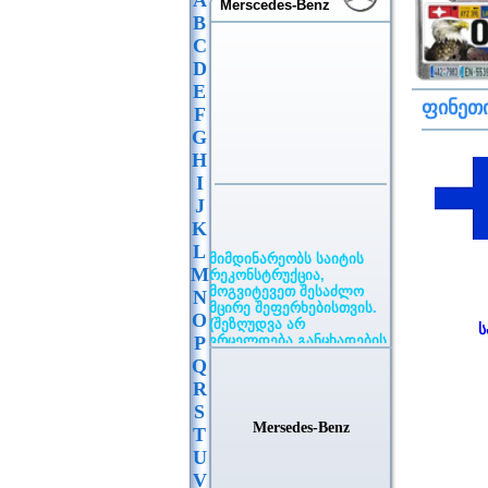
A
Merscedes-Benz
B
C
D
E
ფინეთ
F
G
H
I
J
K
მიმდინარეობს საიტის
L
რეკონსტრუქცია,
M
მოგვიტევეთ შესაძლო
N
მცირე შეფერხებისთვის.
(შეზღუდვა არ
O
ვრცელდება განცხადების
ს
P
განთავსებაზე)
Q
R
S
Mersedes-Benz
T
U
V