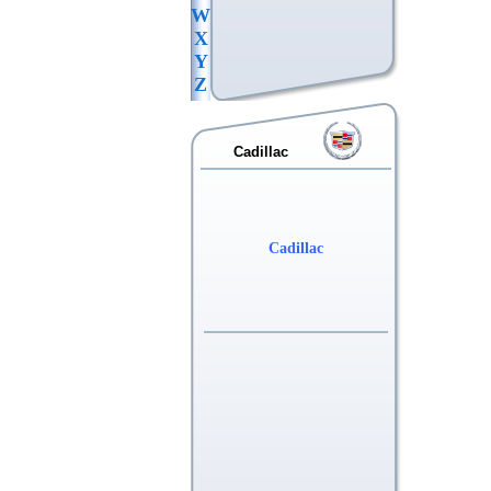
W
X
Y
Z
Cadillac
Cadillac