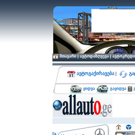
მთავარი
|
ავტოდაზღვევა
|
ავტოკრედი
ავტოგაქირავება
|
გა
ყიდვა
გაყიდვა
გ