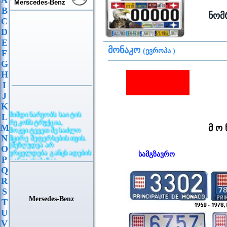
A
Merscedes-Benz
B
ნომ
C
D
E
მონაკო
(ევროპა )
F
G
H
I
J
K
მიმდინარეობს საიტის
L
რეკონსტრუქცია,
M
მ ო ნ
მოგვიტევეთ შესაძლო
მცირე შეფერხებისთვის.
N
(შეზღუდვა არ
O
ვრცელდება განცხადების
სამგზავრო
განთავსებაზე)
P
Q
R
S
Mersedes-Benz
T
U
V