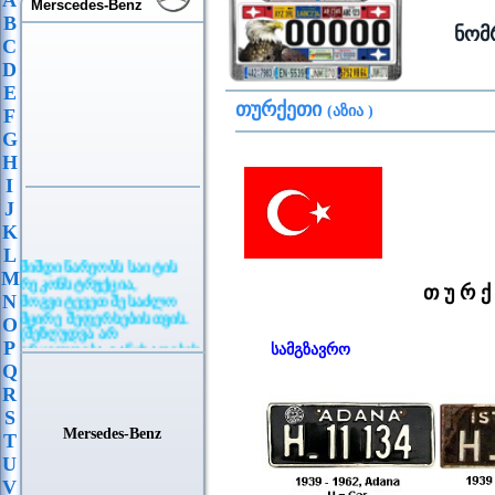
A
Merscedes-Benz
B
ნომ
C
D
E
თურქეთი
(აზია )
F
G
H
I
J
K
L
მიმდინარეობს საიტის
M
რეკონსტრუქცია,
თ უ რ ქ 
მოგვიტევეთ შესაძლო
N
მცირე შეფერხებისთვის.
O
(შეზღუდვა არ
ვრცელდება განცხადების
P
სამგზავრო
განთავსებაზე)
Q
R
S
Mersedes-Benz
T
U
V