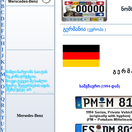
A
Merscedes-Benz
B
ნომ
C
D
E
გერმანია
(ევროპა )
F
G
H
I
J
K
L
მიმდინარეობს საიტის
გ ე რ მ 
M
რეკონსტრუქცია,
მოგვიტევეთ შესაძლო
N
მცირე შეფერხებისთვის.
O
სამგზავრო (1994-დან)
(შეზღუდვა არ
P
ვრცელდება განცხადების
განთავსებაზე)
Q
R
S
Mersedes-Benz
T
U
V