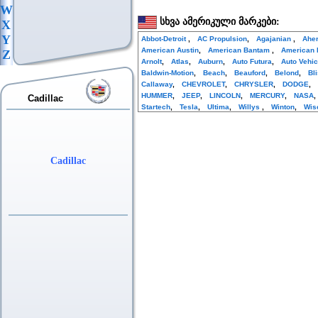
W
სხვა ამერიკული მარკები:
X
Y
Abbot-Detroit
,
AC Propulsion
,
Agajanian
,
Ahe
American Austin
,
American Bantam
,
American 
Z
Arnolt
,
Atlas
,
Auburn
,
Auto Futura
,
Auto Vehi
Baldwin-Motion
,
Beach
,
Beauford
,
Belond
,
Bl
Callaway
,
CHEVROLET
,
CHRYSLER
,
DODGE
,
HUMMER
,
JEEP
,
LINCOLN
,
MERCURY
,
NASA
Cadillac
Startech
,
Tesla
,
Ultima
,
Willys
,
Winton
,
Wis
Cadillac