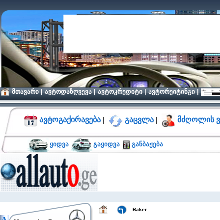
მთავარი
|
ავტოდაზღვევა
|
ავტოკრედიტი
|
ავტორეიტინგი
|
ავტოგაქირავება
|
გაცვლა
|
მძღოლის ვ
ყიდვა
გაყიდვა
განბაჟება
Baker