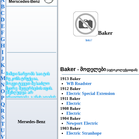
A
Merscedes-Benz
B
C
D
E
F
Baker
G
htt://
H
I
J
K
Baker
- მოდელები
(ავტოკოლექციიდან)
L
მიმდინარეობს საიტის
რეკონსტრუქცია,
M
1913 Baker
მოგვიტევეთ შესაძლო
WB Roadster
N
მცირე შეფერხებისთვის.
1912 Baker
O
(შეზღუდვა არ
Electric Special Extension
ვრცელდება განცხადების
P
1911 Baker
განთავსებაზე)
Q
Electric
1908 Baker
R
Electric
S
1904 Baker
Mersedes-Benz
T
Newport Electric
1903 Baker
U
Electric Stranhope
V