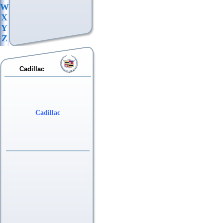
W
X
Y
Z
Cadillac
Cadillac