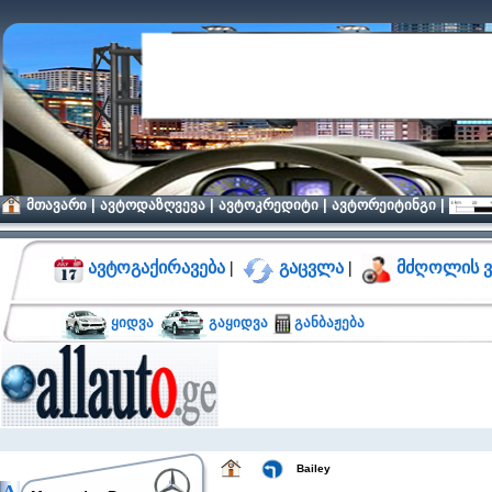
მთავარი
|
ავტოდაზღვევა
|
ავტოკრედიტი
|
ავტორეიტინგი
|
ავტოგაქირავება
|
გაცვლა
|
მძღოლის ვ
ყიდვა
გაყიდვა
განბაჟება
Bailey