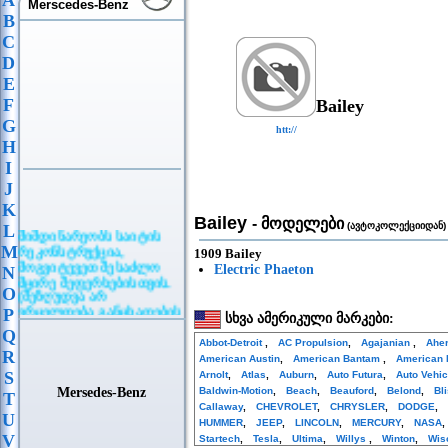
A
Merscedes-Benz
B
C
D
E
F
Bailey
G
htt://
H
I
J
K
Bailey
- მოდელები
(ავტოკოლექციიდან)
L
მიმდინარეობს საიტის
რეკონსტრუქცია,
M
1909 Bailey
მოგვიტევეთ შესაძლო
Electric Phaeton
N
მცირე შეფერხებისთვის.
O
(შეზღუდვა არ
ვრცელდება განცხადების
P
სხვა ამერიკული მარკები:
განთავსებაზე)
Q
Abbot-Detroit
,
AC Propulsion
,
Agajanian
,
Ahe
R
American Austin
,
American Bantam
,
American 
S
Arnolt
,
Atlas
,
Auburn
,
Auto Futura
,
Auto Vehi
Mersedes-Benz
Baldwin-Motion
,
Beach
,
Beauford
,
Belond
,
Bl
T
Callaway
,
CHEVROLET
,
CHRYSLER
,
DODGE
,
U
HUMMER
,
JEEP
,
LINCOLN
,
MERCURY
,
NASA
V
Startech
,
Tesla
,
Ultima
,
Willys
,
Winton
,
Wis