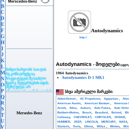
A
Merscedes-Benz
B
C
D
E
F
Autodynamics
G
http://
H
I
J
K
Autodynamics
- მოდელები
(ავტო
L
მიმდინარეობს საიტის
M
რეკონსტრუქცია,
1964 Autodynamics
მოგვიტევეთ შესაძლო
Autodynamics D-1 MK1
N
მცირე შეფერხებისთვის.
O
(შეზღუდვა არ
ვრცელდება განცხადების
P
სხვა ამერიკული მარკები:
განთავსებაზე)
Q
Abbot-Detroit
,
AC Propulsion
,
Agajanian
,
Ahe
R
American Austin
,
American Bantam
,
American 
S
Arnolt
,
Atlas
,
Auburn
,
Auto Futura
,
Auto Vehi
Mersedes-Benz
Baldwin-Motion
,
Beach
,
Beauford
,
Belond
,
Bl
T
Callaway
,
CHEVROLET
,
CHRYSLER
,
DODGE
,
U
HUMMER
,
JEEP
,
LINCOLN
,
MERCURY
,
NASA
V
Startech
,
Tesla
,
Ultima
,
Willys
,
Winton
,
Wis