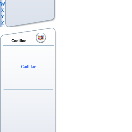
W
X
Y
Z
Cadillac
Cadillac