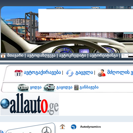
მთავარი
|
ავტოდაზღვევა
|
ავტოკრედიტი
|
ავტორეიტინგი
|
ავტოგაქირავება
|
გაცვლა
|
მძღოლის ვ
ყიდვა
გაყიდვა
განბაჟება
Autodynamics