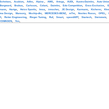
Schnitzer
,
Acabion
,
Adler
,
Alpina
,
AMG
,
Artega
,
AUDI
,
Austro-Daimler
,
Auto Unio
Borgward
,
Brabus
,
Carlsson
,
Colani
,
Daimler
,
Edo Competition
,
Enco Exclusive
,
G
mann
,
Hartge
,
Heico Sportiv
,
Imsa
,
irmscher
,
JE Design
,
Karmann
,
Kicherer
,
Kle
ma Design
,
Mansory
,
Mcchip-dkr
,
MERCEDES-BENZ
,
mTm
,
Novitec Rosso
,
OPEL
,
I
,
Reiter Engineering
,
Rieger Tuning
,
Ruf
,
Smart
,
speedART
,
Startech
,
Steinmetz
,
KSWAGEN
,
Yes
,