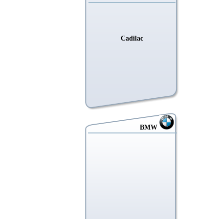
Cadilac
BMW