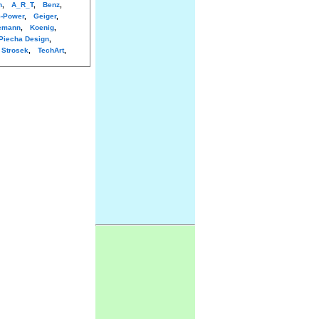
n
,
A_R_T
,
Benz
,
-Power
,
Geiger
,
emann
,
Koenig
,
Piecha Design
,
Strosek
,
TechArt
,