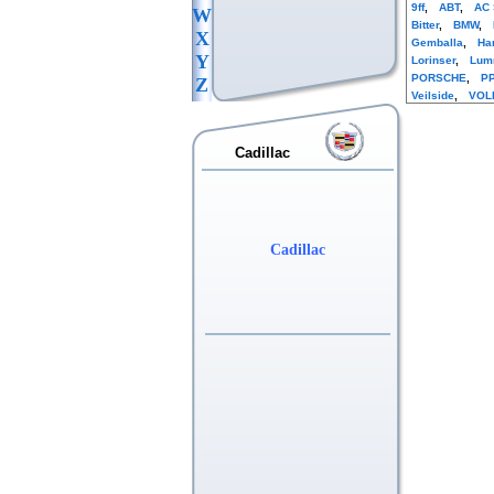
9ff
,
ABT
,
AC 
W
Bitter
,
BMW
,
X
Gemballa
,
Ha
Y
Lorinser
,
Lum
PORSCHE
,
PP
Z
Veilside
,
VOL
Cadillac
Cadillac