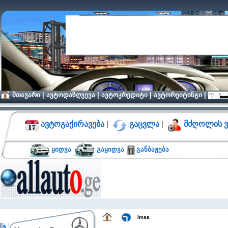
მთავარი
|
ავტოდაზღვევა
|
ავტოკრედიტი
|
ავტორეიტინგი
|
ავტოგაქირავება
|
გაცვლა
|
მძღოლის ვ
ყიდვა
გაყიდვა
განბაჟება
Imsa