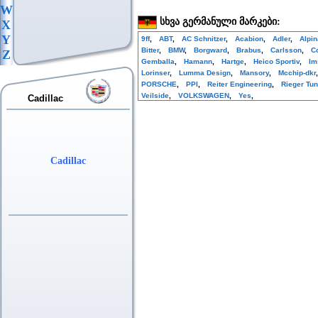
W
სხვა გერმანული მარკები:
X
Y
9ff
,
ABT
,
AC Schnitzer
,
Acabion
,
Adler
,
Alpi
Bitter
,
BMW
,
Borgward
,
Brabus
,
Carlsson
,
C
Z
Gemballa
,
Hamann
,
Hartge
,
Heico Sportiv
,
Im
Lorinser
,
Lumma Design
,
Mansory
,
Mcchip-dkr
PORSCHE
,
PPI
,
Reiter Engineering
,
Rieger Tun
Veilside
,
VOLKSWAGEN
,
Yes
,
Cadillac
Cadillac