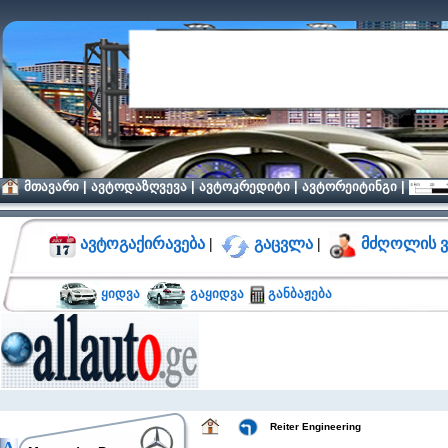
მთავარი
|
ავტოდაზღვევა
|
ავტოკრედიტი
|
ავტორეიტინგი
|
ავტოგაქირავება
|
გაცვლა
|
მძღოლის ვ
ყიდვა
გაყიდვა
განბაჟება
Reiter Engineering