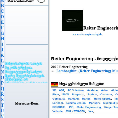
A
Merscedes-Benz
B
C
D
E
F
Reiter Engineeri
G
www.reiter-engineering.de
H
I
J
K
Reiter Engineering
- მოდელებ
L
მიმდინარეობს საიტის
M
რეკონსტრუქცია,
2009 Reiter Engineering
მოგვიტევეთ შესაძლო
Lamborghini (Reiter Engineering) Mu
N
მცირე შეფერხებისთვის.
O
(შეზღუდვა არ
ვრცელდება განცხადების
P
სხვა გერმანული მარკები:
განთავსებაზე)
Q
9ff
,
ABT
,
AC Schnitzer
,
Acabion
,
Adler
,
Alpi
R
Bitter
,
BMW
,
Borgward
,
Brabus
,
Carlsson
,
C
S
Gemballa
,
Hamann
,
Hartge
,
Heico Sportiv
,
Im
Mersedes-Benz
Lorinser
,
Lumma Design
,
Mansory
,
Mcchip-dkr
T
PORSCHE
,
PPI
,
Reiter Engineering
,
Rieger Tun
U
Veilside
,
VOLKSWAGEN
,
Yes
,
V