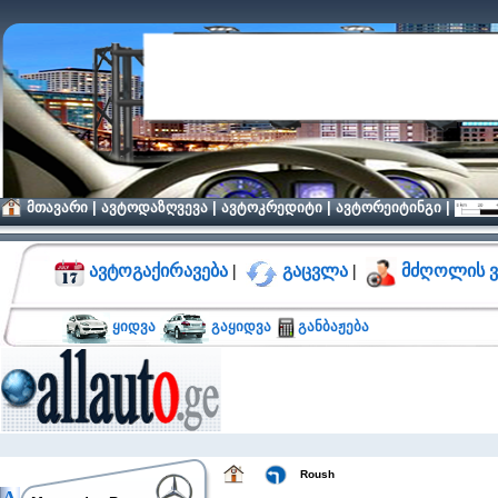
მთავარი
|
ავტოდაზღვევა
|
ავტოკრედიტი
|
ავტორეიტინგი
|
ავტოგაქირავება
|
გაცვლა
|
მძღოლის ვ
ყიდვა
გაყიდვა
განბაჟება
Roush