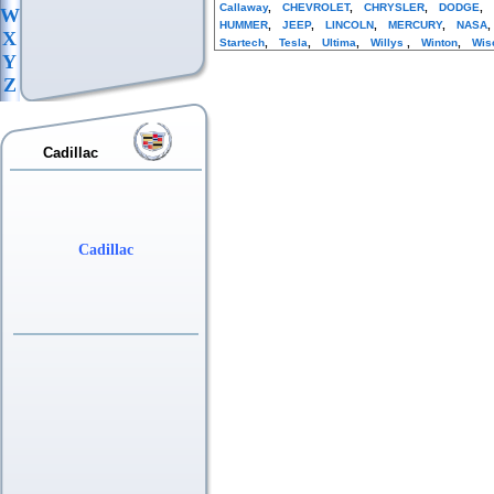
Callaway
,
CHEVROLET
,
CHRYSLER
,
DODGE
,
W
HUMMER
,
JEEP
,
LINCOLN
,
MERCURY
,
NASA
X
Startech
,
Tesla
,
Ultima
,
Willys
,
Winton
,
Wis
Y
Z
Cadillac
Cadillac