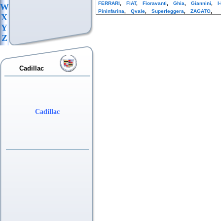
FERRARI
,
FIAT
,
Fioravanti
,
Ghia
,
Giannini
,
I
W
Pininfarina
,
Qvale
,
Superleggera
,
ZAGATO
,
X
Y
Z
Cadillac
Cadillac