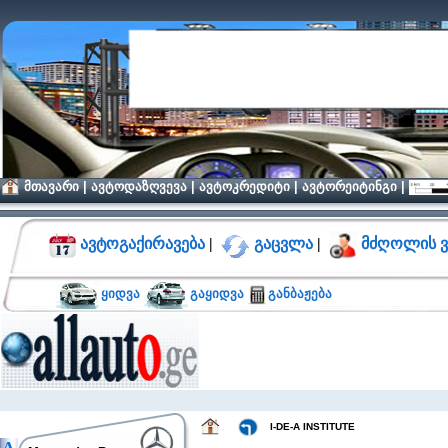
მთავარი
|
ავტოდაზღვევა
|
ავტოკრედიტი
|
ავტორეიტინგი
|
ავტოგაქირავება
|
გაცვლა
|
მძღოლის ვ
ყიდვა
გაყიდვა
განბაჟება
I-DE-A INSTITUTE