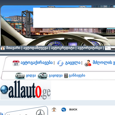
მთავარი
|
ავტოდაზღვევა
|
ავტოკრედიტი
|
ავტორეიტინგი
|
ავტოგაქირავება
|
გაცვლა
|
მძღოლის ვ
ყიდვა
გაყიდვა
განბაჟება
BUICK