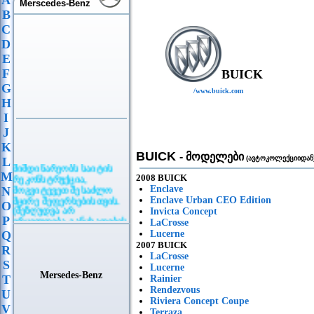
A
Merscedes-Benz
B
C
D
E
F
BUICK
G
/www.buick.com
H
I
J
K
BUICK
- მოდელები
(ავტოკოლექციიდან
L
მიმდინარეობს საიტის
M
რეკონსტრუქცია,
2008 BUICK
მოგვიტევეთ შესაძლო
Enclave
N
მცირე შეფერხებისთვის.
Enclave Urban CEO Edition
O
(შეზღუდვა არ
Invicta Concept
ვრცელდება განცხადების
P
LaCrosse
განთავსებაზე)
Q
Lucerne
2007 BUICK
R
LaCrosse
S
Lucerne
Mersedes-Benz
T
Rainier
Rendezvous
U
Riviera Concept Coupe
V
Terraza