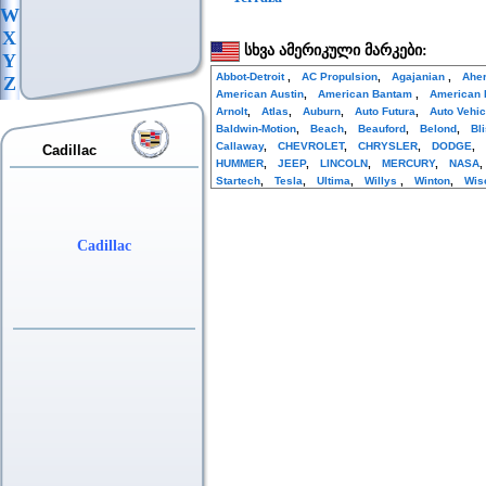
W
X
სხვა ამერიკული მარკები:
Y
Abbot-Detroit
,
AC Propulsion
,
Agajanian
,
Ahe
Z
American Austin
,
American Bantam
,
American 
Arnolt
,
Atlas
,
Auburn
,
Auto Futura
,
Auto Vehi
Baldwin-Motion
,
Beach
,
Beauford
,
Belond
,
Bl
Callaway
,
CHEVROLET
,
CHRYSLER
,
DODGE
,
Cadillac
HUMMER
,
JEEP
,
LINCOLN
,
MERCURY
,
NASA
Startech
,
Tesla
,
Ultima
,
Willys
,
Winton
,
Wis
Cadillac