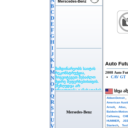
A
Merscedes-Benz
B
C
D
E
F
G
H
I
J
K
Auto Fut
L
მიმდინარეობს საიტის
რეკონსტრუქცია,
M
2008 Auto Fu
მოგვიტევეთ შესაძლო
CAV GT
N
მცირე შეფერხებისთვის.
O
(შეზღუდვა არ
ვრცელდება განცხადების
P
სხვა ამ
განთავსებაზე)
Q
Abbot-Detroit
,
R
American Aust
S
Arnolt
,
Atlas
Mersedes-Benz
Baldwin-Motion
T
Callaway
,
CH
U
HUMMER
,
JE
V
Startech
,
Tesl