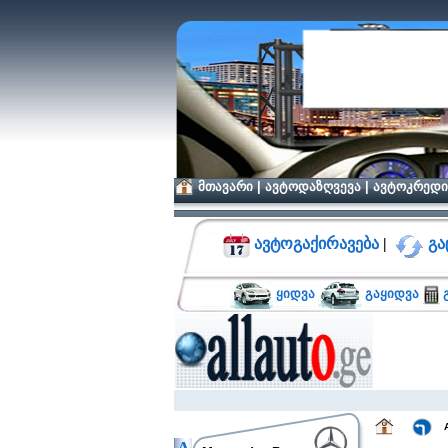
მთავარი
|
ავტოდაზღვევა
|
ავტოკრედი
ავტოგაქირავება
|
გა
ყიდვა
გაყიდვა
გ