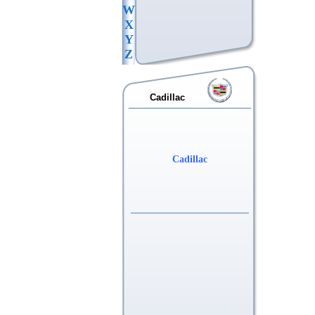
W
X
Y
Z
Cadillac
Cadillac