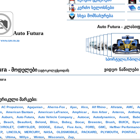
ტ
კერძო ხელოსნები
სხვა მომსახურება
Auto Futura - კლასი
Auto Futura
www.cav.co.za
სპორტული,რბოლ
ura
- მოდელები
ვიდეო
ნაწილები
(ავტოკოლექციიდან)
tura
ერიკული მარკები:
AC Propulsion
,
Agajanian
,
Aherns-Fox
,
Ajax
,
Alco
,
Alf Rhino
,
Allstate
,
AMC
,
A
in
,
American Bantam
,
American LaFrance
,
Amphicar
,
Ann Arbor
,
Anteros
,
Anthon
,
Auburn
,
Auto Futura
,
Auto Vehicle Company
,
Autocar
,
Autodynamics
,
Avanti
,
Bab
,
Beach
,
Beauford
,
Belond
,
Bliss
,
Bobsy
,
Bocar
,
Brewster
,
Brush
,
BUICK
,
Byer
EVROLET
,
CHRYSLER
,
DODGE
,
Edsel
,
Five Axis
,
FORD
,
GMC
,
Heffner Performanc
EP
,
LINCOLN
,
MERCURY
,
NASA
,
OLDSMOBILE
,
PACKARD
,
PLYMOUTH
,
PONTIAC
,
a
,
Ultima
,
Willys
,
Winton
,
Wisconsin
,
Zap
,