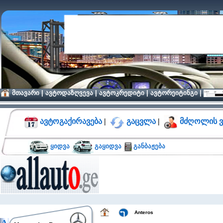
მთავარი
|
ავტოდაზღვევა
|
ავტოკრედიტი
|
ავტორეიტინგი
|
ავტოგაქირავება
|
გაცვლა
|
მძღოლის ვ
ყიდვა
გაყიდვა
განბაჟება
Anteros