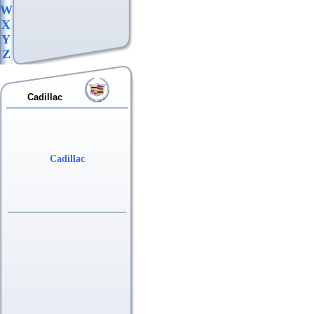
W
X
Y
Z
Cadillac
Cadillac