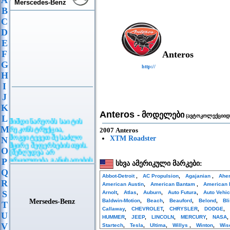
A
Merscedes-Benz
B
C
D
E
F
Anteros
G
http://
H
I
J
K
Anteros
- მოდელები
(ავტოკოლექციიდ
L
მიმდინარეობს საიტის
რეკონსტრუქცია,
M
2007 Anteros
მოგვიტევეთ შესაძლო
XTM Roadster
N
მცირე შეფერხებისთვის.
O
(შეზღუდვა არ
ვრცელდება განცხადების
P
სხვა ამერიკული მარკები:
განთავსებაზე)
Q
Abbot-Detroit
,
AC Propulsion
,
Agajanian
,
Ahe
R
American Austin
,
American Bantam
,
American 
S
Arnolt
,
Atlas
,
Auburn
,
Auto Futura
,
Auto Vehi
Mersedes-Benz
Baldwin-Motion
,
Beach
,
Beauford
,
Belond
,
Bl
T
Callaway
,
CHEVROLET
,
CHRYSLER
,
DODGE
,
U
HUMMER
,
JEEP
,
LINCOLN
,
MERCURY
,
NASA
V
Startech
,
Tesla
,
Ultima
,
Willys
,
Winton
,
Wis