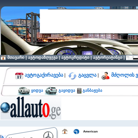
მთავარი
|
ავტოდაზღვევა
|
ავტოკრედიტი
|
ავტორეიტინგი
|
ავტოგაქირავება
|
გაცვლა
|
მძღოლის ვ
ყიდვა
გაყიდვა
განბაჟება
American