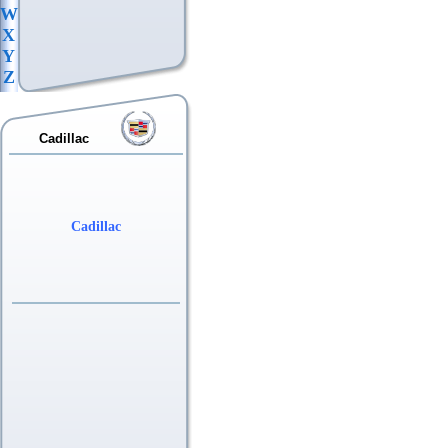
W
X
Y
Z
Cadillac
Cadillac