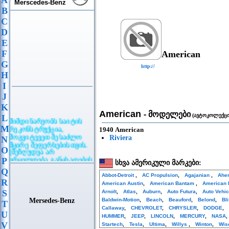
A
Merscedes-Benz
B
C
D
E
F
American
G
http://
H
I
J
K
American
- მოდელები
(ავტოკოლექცი
L
მიმდინარეობს საიტის
რეკონსტრუქცია,
M
1940 American
მოგვიტევეთ შესაძლო
Riviera
N
მცირე შეფერხებისთვის.
O
(შეზღუდვა არ
ვრცელდება განცხადების
P
სხვა ამერიკული მარკები:
განთავსებაზე)
Q
Abbot-Detroit
,
AC Propulsion
,
Agajanian
,
Ahe
R
American Austin
,
American Bantam
,
American 
S
Arnolt
,
Atlas
,
Auburn
,
Auto Futura
,
Auto Vehi
Mersedes-Benz
Baldwin-Motion
,
Beach
,
Beauford
,
Belond
,
Bl
T
Callaway
,
CHEVROLET
,
CHRYSLER
,
DODGE
,
U
HUMMER
,
JEEP
,
LINCOLN
,
MERCURY
,
NASA
V
Startech
,
Tesla
,
Ultima
,
Willys
,
Winton
,
Wis