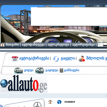
მთავარი
|
ავტოდაზღვევა
|
ავტოკრედიტი
|
ავტორეიტინგი
|
ავტოგაქირავება
|
გაცვლა
|
მძღოლის ვ
ყიდვა
გაყიდვა
განბაჟება
მიმდ
HUMMER