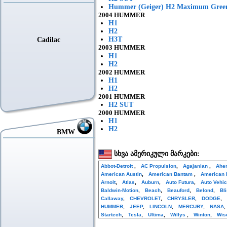
Hummer (Geiger) H2 Maximum Gree
2004 HUMMER
H1
H2
H3T
Cadilac
2003 HUMMER
H1
H2
2002 HUMMER
H1
H2
2001 HUMMER
H2 SUT
2000 HUMMER
H1
H2
BMW
სხვა ამერიკული მარკები:
Abbot-Detroit
,
AC Propulsion
,
Agajanian
,
Ahe
American Austin
,
American Bantam
,
American 
Arnolt
,
Atlas
,
Auburn
,
Auto Futura
,
Auto Vehi
Baldwin-Motion
,
Beach
,
Beauford
,
Belond
,
Bl
Callaway
,
CHEVROLET
,
CHRYSLER
,
DODGE
,
HUMMER
,
JEEP
,
LINCOLN
,
MERCURY
,
NASA
Startech
,
Tesla
,
Ultima
,
Willys
,
Winton
,
Wis