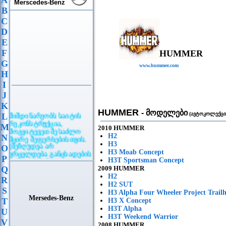
A
Merscedes-Benz
B
C
D
E
F
HUMMER
G
www.hummer.com
H
I
J
K
HUMMER
- მოდელები
მიმდინარეობს საიტის
(ავტოკოლექცი
L
რეკონსტრუქცია,
M
2010 HUMMER
მოგვიტევეთ შესაძლო
H2
მცირე შეფერხებისთვის.
N
(შეზღუდვა არ
H3
O
ვრცელდება განცხადების
H3 Moab Concept
P
განთავსებაზე)
H3T Sportsman Concept
Q
2009 HUMMER
H2
R
H2 SUT
S
H3 Alpha Four Wheeler Project Trail
Mersedes-Benz
T
H3 X Concept
H3T Alpha
U
H3T Weekend Warrior
V
2008 HUMMER