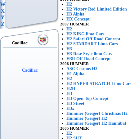
W
H2
H2 Victory Red Limited Edition
X
H3 Alpha
Y
HX Concept
Z
2007 HUMMER
H2
H2 KING limo Cars
H2 Safari Off Road Concept
Cadillac
H2 STARDART Limo Cars
H3
H3 Rose Style limo Cars
H3R Off Road Concept
2006 HUMMER
ASC Cosmos H3
Cadillac
H1 Alpha
H2
H2 HYPER STRATCH Limo Cars
H2H
H3
H3 Open Top Concept
H3 Street
H3x
Hummer (Geiger) Christmas H2
Hummer (Geiger) H2
Hummer (Geiger) H2 Hannibal
2005 HUMMER
H2
H2 SUT