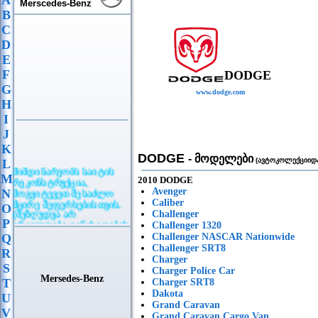
A
Merscedes-Benz
B
C
D
E
F
DODGE
G
www.dodge.com
H
I
J
K
DODGE
- მოდელები
(ავტოკოლექციიდა
L
მიმდინარეობს საიტის
M
რეკონსტრუქცია,
2010 DODGE
მოგვიტევეთ შესაძლო
Avenger
N
მცირე შეფერხებისთვის.
Caliber
O
(შეზღუდვა არ
Challenger
ვრცელდება განცხადების
P
Challenger 1320
განთავსებაზე)
Q
Challenger NASCAR Nationwide
Challenger SRT8
R
Charger
S
Charger Police Car
Mersedes-Benz
T
Charger SRT8
Dakota
U
Grand Caravan
V
Grand Caravan Cargo Van