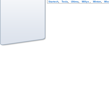
Startech
,
Tesla
,
Ultima
,
Willys
,
Winton
,
Wis