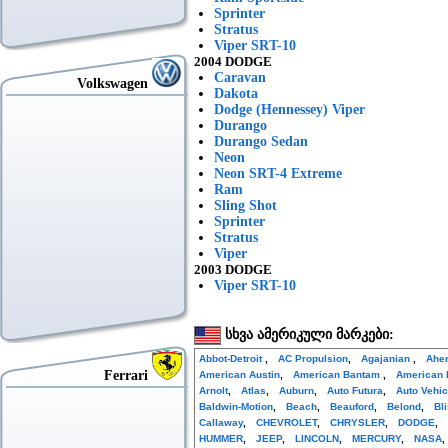
Sprinter
Stratus
Viper SRT-10
2004 DODGE
Caravan
Volkswagen
Dakota
Dodge (Hennessey) Viper
Durango
Durango Sedan
Neon
Neon SRT-4 Extreme
Ram
Sling Shot
Sprinter
Stratus
Viper
2003 DODGE
Viper SRT-10
სხვა ამერიკული მარკები:
Abbot-Detroit
,
AC Propulsion
,
Agajanian
,
Ahe
Ferrari
American Austin
,
American Bantam
,
American 
Arnolt
,
Atlas
,
Auburn
,
Auto Futura
,
Auto Vehi
Baldwin-Motion
,
Beach
,
Beauford
,
Belond
,
Bl
Callaway
,
CHEVROLET
,
CHRYSLER
,
DODGE
,
HUMMER
,
JEEP
,
LINCOLN
,
MERCURY
,
NASA