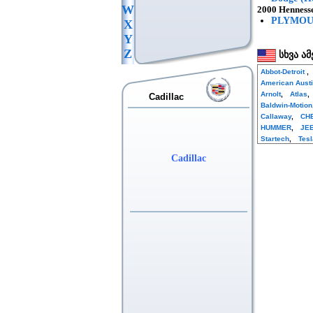
W
2000 Henness
PLYMOUT
X
Y
Z
სხვა ამ
Abbot-Detroit
,
American Aust
Arnolt
,
Atlas
Cadillac
Baldwin-Motion
Callaway
,
CH
HUMMER
,
JE
Startech
,
Tesl
Cadillac