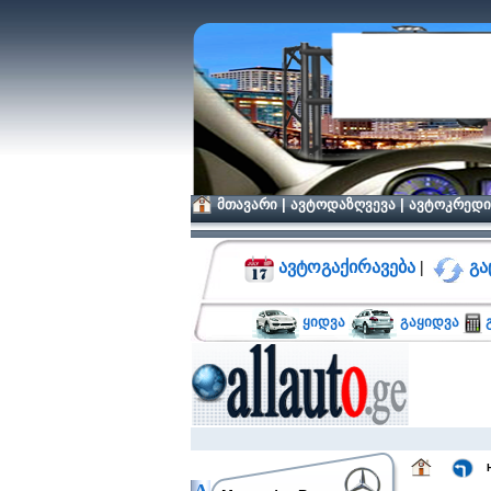
მთავარი
|
ავტოდაზღვევა
|
ავტოკრედი
ავტოგაქირავება
|
გა
ყიდვა
გაყიდვა
გ