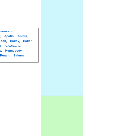
merican
,
y
,
Apollo
,
Aptera
,
cock
,
Bailey
,
Baker
,
s
,
CADILLAC
,
e
,
Hennessey
,
Roush
,
Saleen
,