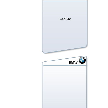
Cadilac
BMW