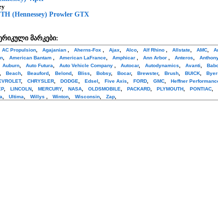
ey
H (Hennessey) Prowler GTX
ერიკული მარკები:
AC Propulsion
,
Agajanian
,
Aherns-Fox
,
Ajax
,
Alco
,
Alf Rhino
,
Allstate
,
AMC
,
A
in
,
American Bantam
,
American LaFrance
,
Amphicar
,
Ann Arbor
,
Anteros
,
Anthon
,
Auburn
,
Auto Futura
,
Auto Vehicle Company
,
Autocar
,
Autodynamics
,
Avanti
,
Bab
,
Beach
,
Beauford
,
Belond
,
Bliss
,
Bobsy
,
Bocar
,
Brewster
,
Brush
,
BUICK
,
Byer
EVROLET
,
CHRYSLER
,
DODGE
,
Edsel
,
Five Axis
,
FORD
,
GMC
,
Heffner Performanc
EP
,
LINCOLN
,
MERCURY
,
NASA
,
OLDSMOBILE
,
PACKARD
,
PLYMOUTH
,
PONTIAC
,
a
,
Ultima
,
Willys
,
Winton
,
Wisconsin
,
Zap
,