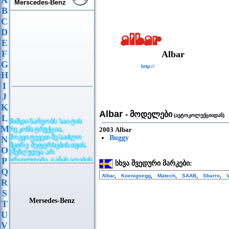
A
Merscedes-Benz
B
C
D
E
F
Albar
G
http://
H
I
J
K
Albar
- მოდელები
(ავტოკოლექციიდან)
L
მიმდინარეობს საიტის
რეკონსტრუქცია,
M
2003 Albar
მოგვიტევეთ შესაძლო
Buggy
N
მცირე შეფერხებისთვის.
O
(შეზღუდვა არ
ვრცელდება განცხადების
P
სხვა შვედური მარკები:
განთავსებაზე)
Q
Albar
,
Koenigsegg
,
Matech
,
SAAB
,
Sbarro
,
R
S
Mersedes-Benz
T
U
V