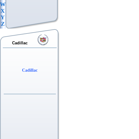
W
X
Y
Z
Cadillac
Cadillac