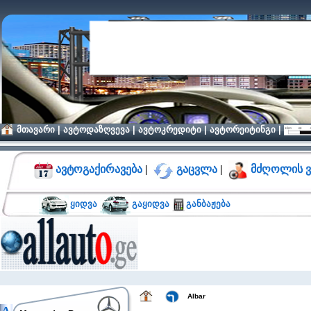
მთავარი
|
ავტოდაზღვევა
|
ავტოკრედიტი
|
ავტორეიტინგი
|
ავტოგაქირავება
|
გაცვლა
|
მძღოლის ვ
ყიდვა
გაყიდვა
განბაჟება
Albar