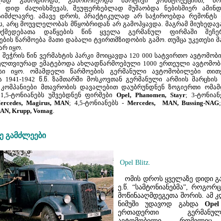
ბლად გამოდიოდა; გამოირჩეოდა მარტივი კონსტრუქციით, მ
ა დიდ ძალისხმევას, შეუფერხებლად მუშაობდა ნებისმიერ ამინ
სიმძლავრე. ამავე დროს, პრაქტიკულად არ საჭიროებდა რემონტს 
, არც მოუვლელობას მწყობრიდან არ გამოჰყავდა. მაგრამ მიუხედა
ოქმედებათა დაწყების წინ ყველა გერმანულ ფირმაში შეჩე
ბის წარმოება მათი დაბალი ტვირთმზიდობის გამო. თუმცა უკეთესი მ
არ იყო.
შეჭრის წინ ვერმახტის პარკი მოიცავდა 120 000 სატვირთო ავტომობ
ველთვიურად ემატებოდა ახლადწარმოებული 1000 ერთეული ავტომობ
ისი იყო. ომამდელი წარმოების გერმანული ავტომობილები თით
 1941-1942 წ.წ. ზამთარში მოსკოვთან გერმანული არმიის მარცხი
 კომპანიები მთავრობის დავალებით დაუბრუნდნენ ზოგიერთი ომ
 1,5-ტონიანებს უშვებდნენ ფირმები
Opel, Phanomen, Stayr
; 3-ტონია
ercedes, Magirus, MAN
; 4,5-ტონიანებს -
Mercedes, MAN, Bussing-NAG
AN, Krupp,
Vomag
.
ე გამძლეები
Opel Blitz.
ომის დროს ყველაზე დიდი გა
ე.წ. “სამტონიანებმა”, როგორც
მოწინააღმდეგეთა შორის. ამ კ
ნიმუში უდავოდ გახდა
Opel
ერთადერთი გერმანულ
ავტომობილი, რომელიც 