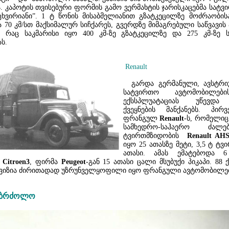
4
. კაპოტის თვისებური ფორმის გამო ვერმახტის ჯარისკაცებმა სატ
ცხვირიანი”. 1 ტ წონის მისაბმელიანით გზატკეცილზე მოძრაობი
 70 კმ/სთ მაქსიმალურ სიჩქარეს, გვერდზე მიმაგრებული საწვავის 
, რაც საკმარისი იყო 400 კმ-ზე გზატკეცილზე და 275 კმ-ზე 
ს.
Renault
გარდა გერმანული, ავსტრი
სატვირთო ავტომობილები
ექსსპლუატაციას უწევდა
ქვეყნების მანქანებს. პი
ფრანგულ
Renault
-ს, რომელიც
სამხედრო-საჰაერო ძა
ტვირთმზიდობის
Renault AHS
იყო 25 ათასზე მეტი, 3,5 ტ ტვ
ათასი. ამას ემატებოდა 
ი
Citroen3
, ფირმა
Peugeot
-გან 15 ათასი ცალი მსუბუქი პიკაპი. 88
ივიზია ძირითადად უზრუნველყოფილი იყო ფრანგული ავტომობილ
საბრძოლო