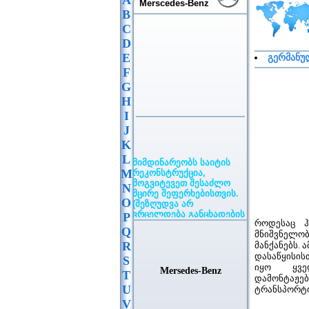
A
Merscedes-Benz
B
C
D
E
გერმანუ
F
G
H
I
J
K
მიმდინარეობს საიტის
L
რეკონსტრუქცია,
M
მოგვიტევეთ შესაძლო
მცირე შეფერხებისთვის.
N
(შეზღუდვა არ
O
ვრცელდება განცხადების
განთავსებაზე)
P
რ
ოდესაც 
Q
მნიშვნელო
R
მანქანებს.
დასაწყისის
S
იყო ყველ
Mersedes-Benz
T
დამონტაჟე
U
ტრანსპორტი
V