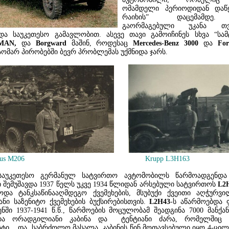
ომამდელი პერიოდიდან დაწყ
რაიხის” დაცემამდე. 
გაორმაგებული უკანა თვ
და საუკეთესო გამავლობით. ასევე თავი გამოიჩინეს სხვა “სამ
MAN,
და
Borgward
მაშინ, როდესაც
Mercedes-Benz 3000
და
For
საომარ პირობებში ბევრ პრობლემას უქმნიდა ჯარს.
us M206
Krupp L3H163
საუკეთესო გერმანულ სატვირთო ავტომობილს წარმოადგენდ
 შემუშავდა 1937 წელს უკვე 1934 წლიდან არსებული სატვირთოს
L2
ბოდა ტანკსაწინააღმდეგო ქვემეხების, მსუბუქი ქვეითი აღჭურვ
ნი საზენიტო ქვემეხების ბუქსირებისთვის.
L2H43
-ს აწარმოებდა
ენში 1937-1941 წ.წ., წარმოების მოცულობამ შეადგინა 7000 მანქ
ია ორადგილიანი კაბინა და ტენტიანი ძარა, რომელშიც 
ტი და საბრძოლო მასალა. კაბინის წინ მოთავსებული იყო 4-ცილ