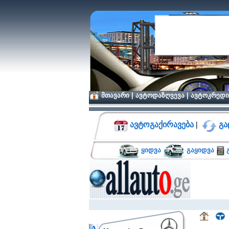
მთავარი
|
ავტოდაზღვევა
|
ავტოკრედი
ავტოგაქირავება
|
გა
ყიდვა
გაყიდვა
გ