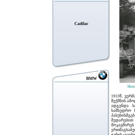
Cadilac
BMW
Hensch
1933წ. ვერ
შექმნის ამ
ადგენდა ს
სამხედრო 
პასუხისმგე
შედარებით
მოკავშირე
ერთმაგსაბუ
ჯარისკაცებ