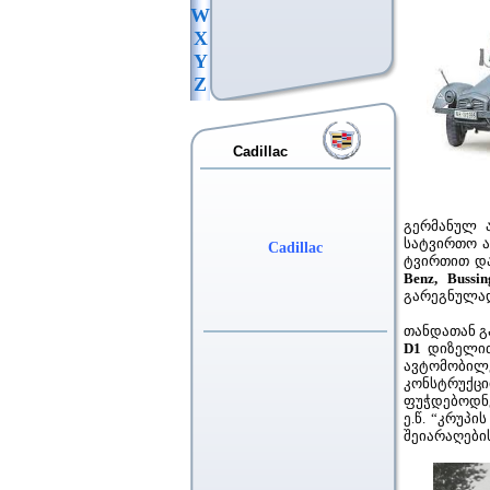
W
X
Y
Z
Cadillac
გერმანულ 
სატვირთო ა
Cadillac
ტვირთით და
Benz,
Bussin
გარეგნულად
თანდათან გ
D1
დიზელით
ავტომობილ
კონსტრუქცი
ფუჭდებოდნე
ე.წ. “კრუპი
შეიარაღე