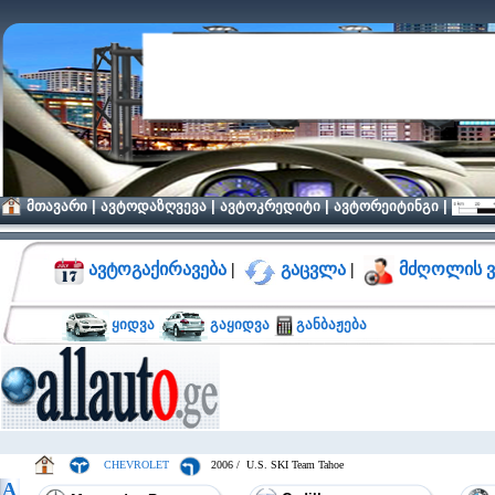
მთავარი
|
ავტოდაზღვევა
|
ავტოკრედიტი
|
ავტორეიტინგი
|
ავტოგაქირავება
|
გაცვლა
|
მძღოლის ვ
ყიდვა
გაყიდვა
განბაჟება
CHEVROLET
2006 / U.S. SKI Team Tahoe
A