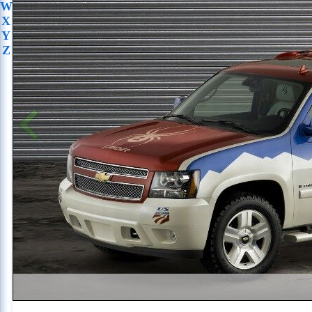
W
X
Y
Z