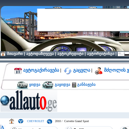
მთავარი
|
ავტოდაზღვევა
|
ავტოკრედიტი
|
ავტორეიტინგი
|
ავტოგაქირავება
|
გაცვლა
|
მძღოლის ვ
ყიდვა
გაყიდვა
განბაჟება
CHEVROLET
2010 / Corvette Grand Sport
A