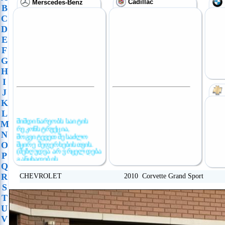
Cadillac
Merscedes-Benz
B
C
D
E
F
G
H
I
J
K
L
მიმდინარეობს საიტის
M
რეკონსტრუქცია,
N
მოგვიტევეთ შესაძლო
მცირე შეფერხებისთვის.
O
(შეზღუდვა არ ვრცელდება
P
განცხადების
განთავსებაზე)
Q
R
CHEVROLET 2010 Corvette Grand Sport
S
T
U
V