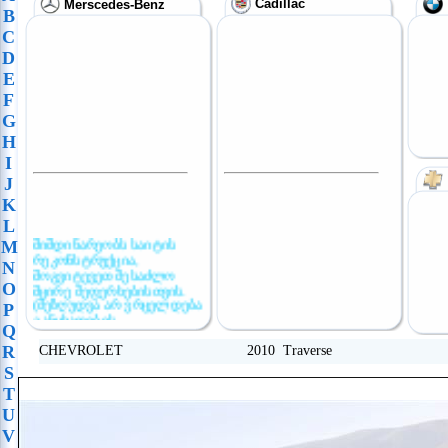
Cadillac
Merscedes-Benz
B
C
D
E
F
G
H
I
J
K
L
მიმდინარეობს საიტის
M
რეკონსტრუქცია,
N
მოგვიტევეთ შესაძლო
O
მცირე შეფერხებისთვის.
(შეზღუდვა არ ვრცელდება
P
განცხადების
Q
განთავსებაზე)
R
CHEVROLET 2010 Traverse
S
T
U
V