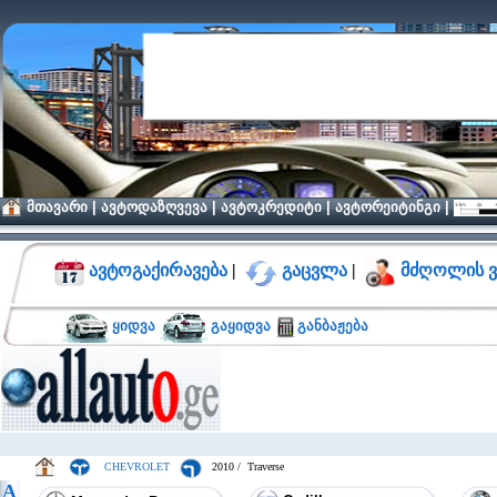
მთავარი
|
ავტოდაზღვევა
|
ავტოკრედიტი
|
ავტორეიტინგი
|
ავტოგაქირავება
|
გაცვლა
|
მძღოლის ვ
ყიდვა
გაყიდვა
განბაჟება
CHEVROLET
2010 / Traverse
A