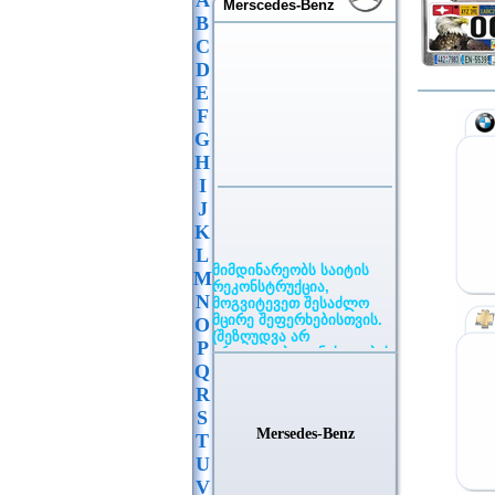
A
Merscedes-Benz
B
C
D
E
F
G
H
I
J
K
L
მიმდინარეობს საიტის
M
რეკონსტრუქცია,
მოგვიტევეთ შესაძლო
N
მცირე შეფერხებისთვის.
O
(შეზღუდვა არ
P
ვრცელდება განცხადების
განთავსებაზე)
Q
R
S
Mersedes-Benz
T
U
V