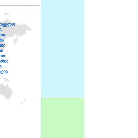
რთველო
ა
თი
ნა
თი
თი
თი
არია
ი
ტია