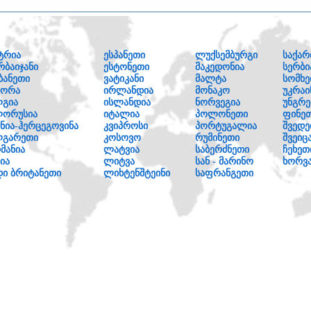
ტრია
ესპანეთი
ლუქსემბურგი
საქა
რბაიჯანი
ესტონეთი
მაკედონია
სერბი
ანეთი
ვატიკანი
მალტა
სომხე
დორა
ირლანდია
მონაკო
უკრაი
გია
ისლანდია
ნორვეგია
უნგრე
ლორუსია
იტალია
პოლონეთი
ფინე
ნია-ჰერცეგოვინა
კვიპროსი
პორტუგალია
შვედე
ლგარეთი
კოსოვო
რუმინეთი
შვეიც
მანია
ლატვია
საბერძნეთი
ჩეხეთ
ია
ლიტვა
სან - მარინო
ხორვა
ი ბრიტანეთი
ლიხტენშტეინი
საფრანგეთი