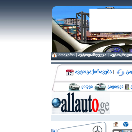
მთავარი
|
ავტოდაზღვევა
|
ავტოკრედი
ავტოგაქირავება
|
გა
ყიდვა
გაყიდვა
გ