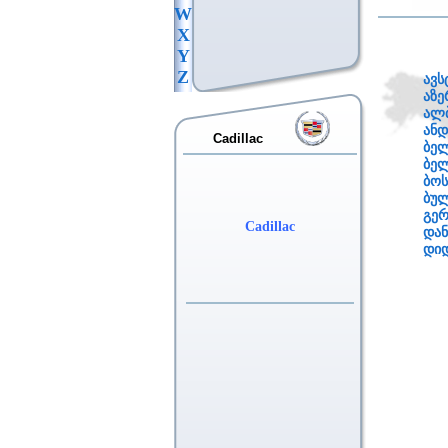
W
X
Y
Z
ავს
აზე
ალბ
ან
Cadillac
ბელ
ბე
ბოს
ბუ
გერ
Cadillac
დან
დიდ