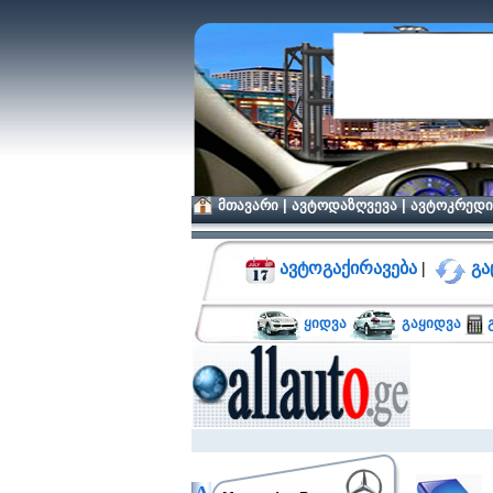
მთავარი
|
ავტოდაზღვევა
|
ავტოკრედი
ავტოგაქირავება
|
გა
ყიდვა
გაყიდვა
გ