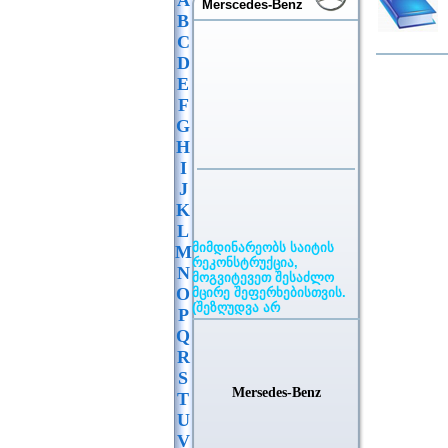
A
Merscedes-Benz
B
C
D
E
F
G
H
I
J
K
L
მიმდინარეობს საიტის
M
რეკონსტრუქცია,
მოგვიტევეთ შესაძლო
N
მცირე შეფერხებისთვის.
O
(შეზღუდვა არ
P
ვრცელდება განცხადების
განთავსებაზე)
Q
R
S
Mersedes-Benz
T
U
V