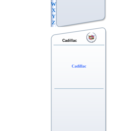
W
X
Y
Z
Cadillac
Cadillac