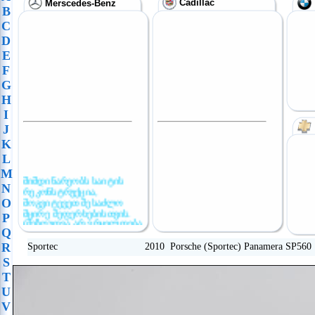
Cadillac
Merscedes-Benz
B
C
D
E
F
G
H
I
J
K
L
M
მიმდინარეობს საიტის
N
რეკონსტრუქცია,
მოგვიტევეთ შესაძლო
O
მცირე შეფერხებისთვის.
P
(შეზღუდვა არ ვრცელდება
Q
განცხადების
განთავსებაზე)
R
Sportec 2010 Porsche (Sportec) Panamera SP560
S
T
U
V