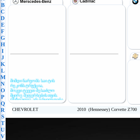
Cadillac
Merscedes-Benz
B
C
D
E
F
G
H
I
J
K
L
M
მიმდინარეობს საიტის
N
რეკონსტრუქცია,
მოგვიტევეთ შესაძლო
O
მცირე შეფერხებისთვის.
P
(შეზღუდვა არ ვრცელდება
Q
განცხადების
განთავსებაზე)
R
CHEVROLET 2010 (Hennessey) Corvette Z700
S
T
U
V