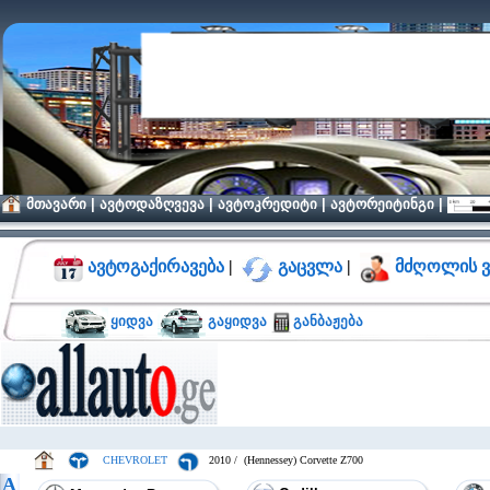
მთავარი
|
ავტოდაზღვევა
|
ავტოკრედიტი
|
ავტორეიტინგი
|
ავტოგაქირავება
|
გაცვლა
|
მძღოლის ვ
ყიდვა
გაყიდვა
განბაჟება
CHEVROLET
2010 / (Hennessey) Corvette Z700
A