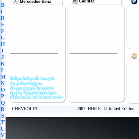
Cadillac
Merscedes-Benz
B
C
D
E
F
G
H
I
J
K
L
M
მიმდინარეობს საიტის
N
რეკონსტრუქცია,
მოგვიტევეთ შესაძლო
O
მცირე შეფერხებისთვის.
P
(შეზღუდვა არ ვრცელდება
განცხადების
Q
განთავსებაზე)
R
CHEVROLET 2007 HHR Fall Limited Edition
S
T
U
V