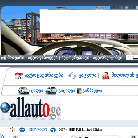
მთავარი
|
ავტოდაზღვევა
|
ავტოკრედიტი
|
ავტორეიტინგი
|
ავტოგაქირავება
|
გაცვლა
|
მძღოლის ვ
ყიდვა
გაყიდვა
განბაჟება
CHEVROLET
2007 / HHR Fall Limited Edition
A