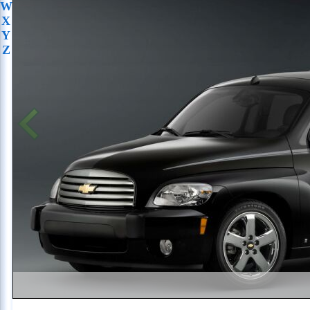
W
X
Y
Z