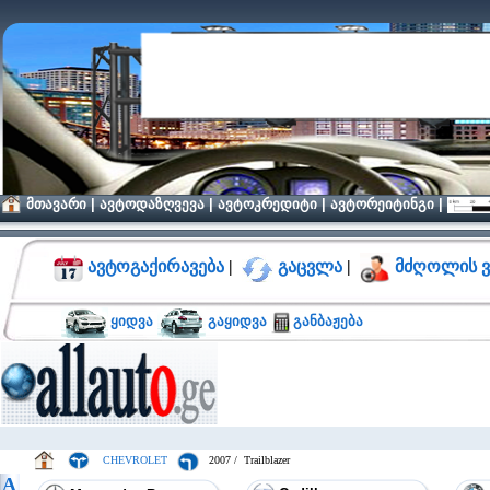
მთავარი
|
ავტოდაზღვევა
|
ავტოკრედიტი
|
ავტორეიტინგი
|
ავტოგაქირავება
|
გაცვლა
|
მძღოლის ვ
ყიდვა
გაყიდვა
განბაჟება
CHEVROLET
2007 / Trailblazer
A