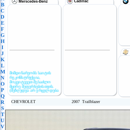
Cadillac
Merscedes-Benz
B
C
D
E
F
G
H
I
J
K
L
M
მიმდინარეობს საიტის
რეკონსტრუქცია,
N
მოგვიტევეთ შესაძლო
O
მცირე შეფერხებისთვის.
P
(შეზღუდვა არ ვრცელდება
განცხადების
Q
განთავსებაზე)
R
CHEVROLET 2007 Trailblazer
S
T
U
V