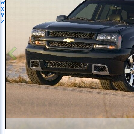
W
X
Y
Z