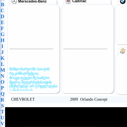
Cadillac
Merscedes-Benz
B
C
D
E
F
G
H
I
J
K
L
მიმდინარეობს საიტის
M
რეკონსტრუქცია,
N
მოგვიტევეთ შესაძლო
მცირე შეფერხებისთვის.
O
(შეზღუდვა არ ვრცელდება
P
განცხადების
Q
განთავსებაზე)
R
CHEVROLET 2009 Orlando Concept
S
T
U
V