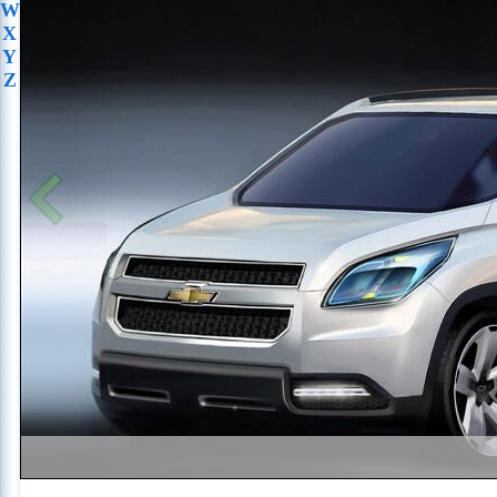
W
X
Y
Z