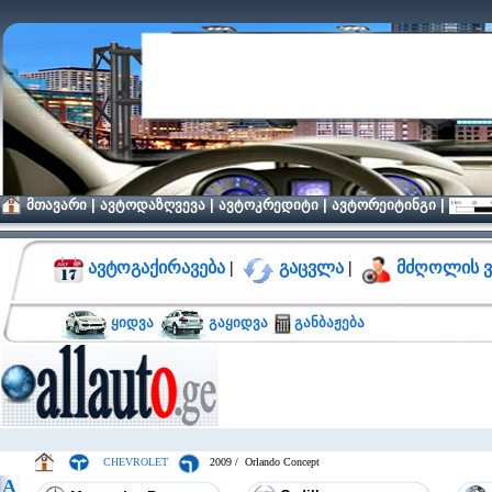
მთავარი
|
ავტოდაზღვევა
|
ავტოკრედიტი
|
ავტორეიტინგი
|
ავტოგაქირავება
|
გაცვლა
|
მძღოლის ვ
ყიდვა
გაყიდვა
განბაჟება
CHEVROLET
2009 / Orlando Concept
A