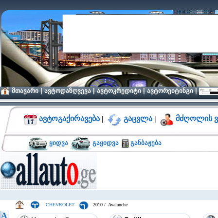
მთავარი
|
ავტოდაზღვევა
|
ავტოკრედიტი
|
ავტორეიტინგი
|
ავტოგაქირავება
|
გაცვლა
|
მძღოლის ვ
ყიდვა
გაყიდვა
განბაჟება
CHEVROLET
2010 / Avalanche
A