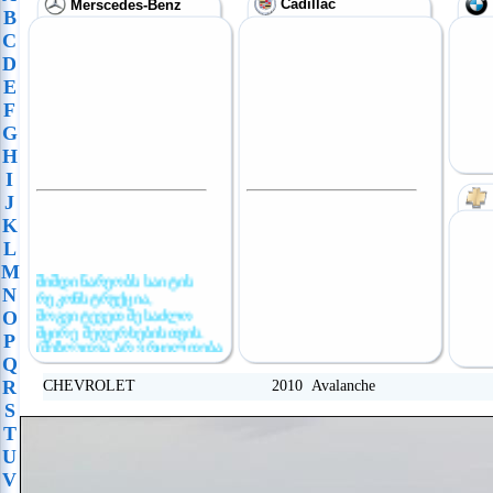
Cadillac
Merscedes-Benz
B
C
D
E
F
G
H
I
J
K
L
M
მიმდინარეობს საიტის
N
რეკონსტრუქცია,
მოგვიტევეთ შესაძლო
O
მცირე შეფერხებისთვის.
P
(შეზღუდვა არ ვრცელდება
განცხადების
Q
განთავსებაზე)
R
CHEVROLET 2010 Avalanche
S
T
U
V