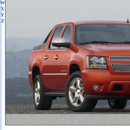
W
X
Y
Z