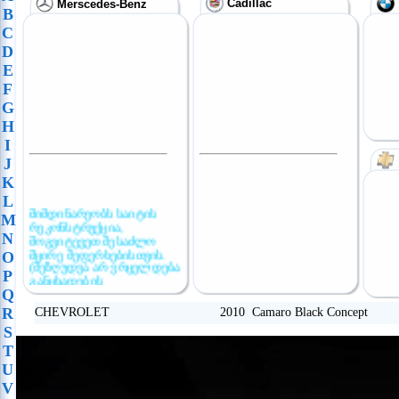
Cadillac
Merscedes-Benz
B
C
D
E
F
G
H
I
J
K
L
მიმდინარეობს საიტის
M
რეკონსტრუქცია,
N
მოგვიტევეთ შესაძლო
მცირე შეფერხებისთვის.
O
(შეზღუდვა არ ვრცელდება
P
განცხადების
განთავსებაზე)
Q
R
CHEVROLET 2010 Camaro Black Concept
S
T
U
V