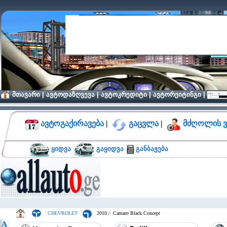
მთავარი
|
ავტოდაზღვევა
|
ავტოკრედიტი
|
ავტორეიტინგი
|
ავტოგაქირავება
|
გაცვლა
|
მძღოლის ვ
ყიდვა
გაყიდვა
განბაჟება
CHEVROLET
2010 / Camaro Black Concept
A