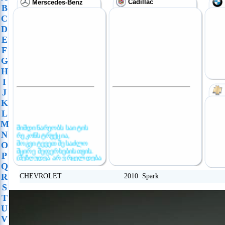
Cadillac
Merscedes-Benz
B
C
D
E
F
G
H
I
J
K
L
M
მიმდინარეობს საიტის
N
რეკონსტრუქცია,
მოგვიტევეთ შესაძლო
O
მცირე შეფერხებისთვის.
P
(შეზღუდვა არ ვრცელდება
განცხადების
Q
განთავსებაზე)
R
CHEVROLET 2010 Spark
S
T
U
V