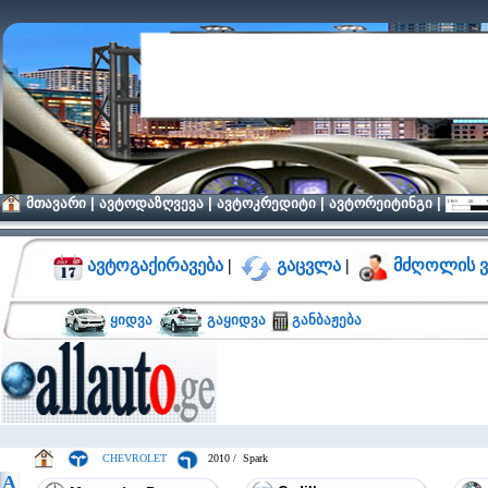
მთავარი
|
ავტოდაზღვევა
|
ავტოკრედიტი
|
ავტორეიტინგი
|
ავტოგაქირავება
|
გაცვლა
|
მძღოლის ვ
ყიდვა
გაყიდვა
განბაჟება
CHEVROLET
2010 / Spark
A