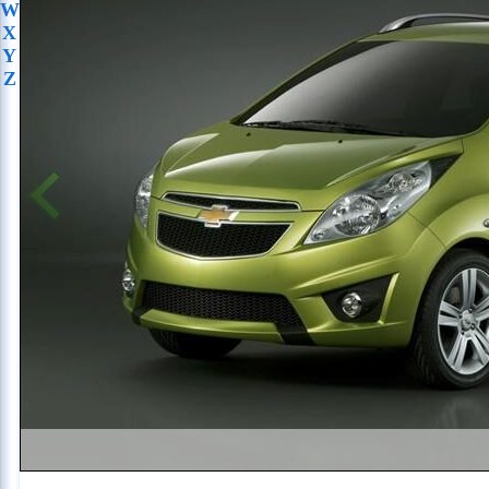
W
X
Y
Z